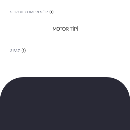
SCROLL KOMPRESÖR
(1)
MOTOR TİPİ
3 FAZ
(1)
Sibirya Soğutma
K