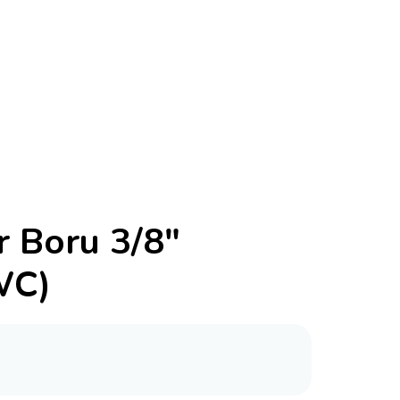
r Boru 3/8″
WC)