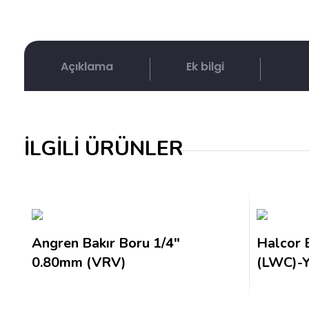
Açıklama
Ek bilgi
İLGİLİ ÜRÜNLER
Angren Bakır Boru 1/4″
Halcor 
0.80mm (VRV)
(LWC)-Y